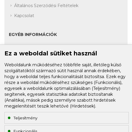
Általános Szerződési Feltételek
Kapcsolat
EGYÉB INFORMÁCIÓK
Akciók
Ez a weboldal sütiket használ
Fiók
Weboldalunk működéséhez többféle saját, illetőleg külső
szolgáltatóktól származó sütit használ annak érdekében,
Rendelési előzmények
hogy a weboldal teljes funkcionalitását biztosítsa. Ezek egy
Kívánságlista
része a weboldal működéséhez szükséges (Funkcionális),
egyesek a weboldalunk optimalizálásában (Teljesítmény)
segítenek, egyesek statisztikai adatokat biztosítanak
(Analitika), mások pedig személyre szabott hirdetések
HÍRLEVÉL FELIRATKOZÁS
megjelenítését teszik lehetővé (Hirdetések).
E-mail cím:
Teljesítmény
Funkcionális