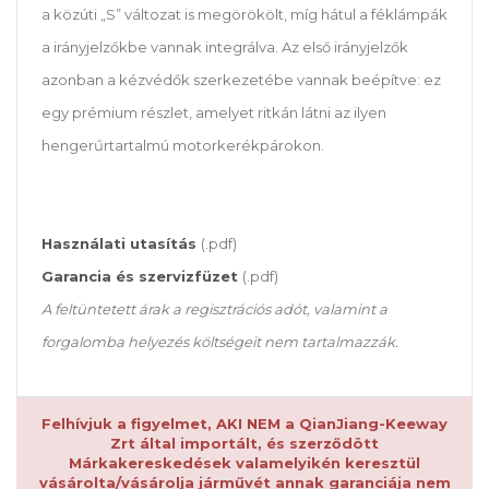
a közúti „S” változat is megörökölt, míg hátul a féklámpák
a irányjelzőkbe vannak integrálva. Az első irányjelzők
azonban a kézvédők szerkezetébe vannak beépítve: ez
egy prémium részlet, amelyet ritkán látni az ilyen
hengerűrtartalmú motorkerékpárokon.
Használati utasítás
(.pdf)
Garancia és szervizfüzet
(.pdf)
A feltüntetett árak a regisztrációs adót, valamint a
forgalomba helyezés költségeit nem tartalmazzák.
Felhívjuk a figyelmet, AKI NEM a QianJiang-Keeway
Zrt által importált, és szerződött
Márkakereskedések valamelyikén keresztül
vásárolta/vásárolja járművét annak garanciája nem