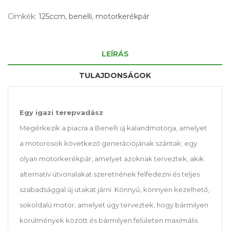
Címkék:
125ccm
,
benelli
,
motorkerékpár
LEÍRÁS
TULAJDONSÁGOK
Egy igazi terepvadász
Megérkezik a piacra a Benelli új kalandmotorja, amelyet
a motorosok következő generációjának szántak; egy
olyan motorkerékpár, amelyet azoknak terveztek, akik
alternatív útvonalakat szeretnének felfedezni és teljes
szabadsággal új utakat járni. Könnyű, könnyen kezelhető,
sokoldalú motor, amelyet úgy terveztek, hogy bármilyen
körülmények között és bármilyen felületen maximális