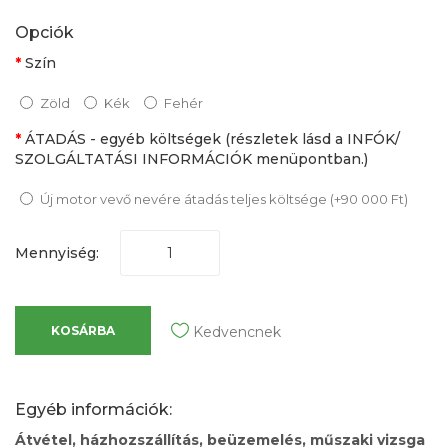
Opciók
Szín
Zöld
Kék
Fehér
ÁTADÁS - egyéb költségek (részletek lásd a INFÓK/
SZOLGÁLTATÁSI INFORMÁCIÓK menüpontban.)
Új motor vevő nevére átadás teljes költsége (+90 000 Ft)
Mennyiség:
KOSÁRBA
Kedvencnek
Egyéb információk:
Átvétel, házhozszállítás, beüzemelés, műszaki vizsga