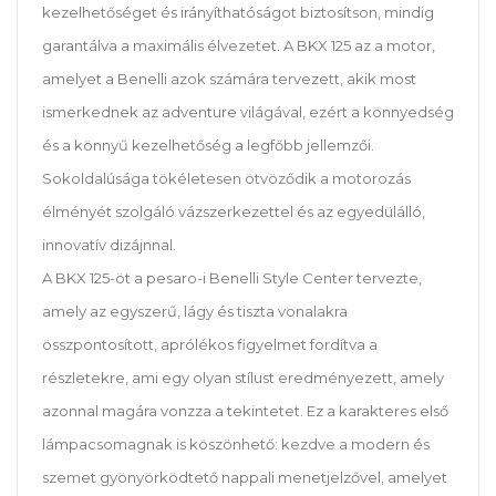
kezelhetőséget és irányíthatóságot biztosítson, mindig
garantálva a maximális élvezetet. A BKX 125 az a motor,
amelyet a Benelli azok számára tervezett, akik most
ismerkednek az adventure világával, ezért a könnyedség
és a könnyű kezelhetőség a legfőbb jellemzői.
Sokoldalúsága tökéletesen ötvöződik a motorozás
élményét szolgáló vázszerkezettel és az egyedülálló,
innovatív dizájnnal.
A BKX 125-öt a pesaro-i Benelli Style Center tervezte,
amely az egyszerű, lágy és tiszta vonalakra
összpontosított, aprólékos figyelmet fordítva a
részletekre, ami egy olyan stílust eredményezett, amely
azonnal magára vonzza a tekintetet. Ez a karakteres első
lámpacsomagnak is köszönhető: kezdve a modern és
szemet gyönyörködtető nappali menetjelzővel, amelyet