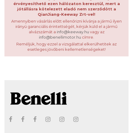
érvényesíthető ezen hálózaton keresztül, mert a
jótállásra kötelezett eladó nem szerződött a
QianJiang-Keeway Zrt-vel!
Amennyiben vásárlás előtt ellenőrizni kívánja a jármű ilyen
irányú garanciális érintettségét, kérjük küld el a jármű
alvázszámát a
info@keeway.hu
vagy az
info@benellimotor.hu
címre.
Reméljük, hogy ezzel a vizsgálattal elkerülhetitek az
esetleges jövőbeni kellemetlenségeket!