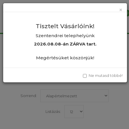
×
0
Tisztelt Vásárlóink!
Szentendrei telephelyünk
2026.08.08-án ZÁRVA tart.
Morbidelli (MBP) Robogó
Megértésüket köszönjük!
Összehasonlítás
Ne mutasd többé!
Tételek 1 től 1-ig / összesen 1 (1 oldal)
Sorrend:
Listázás: