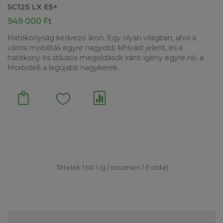
SC125 LX E5+
949 000 Ft
Hatékonyság kedvező áron. Egy olyan világban, ahol a
városi mobilitás egyre nagyobb kihívást jelent, és a
hatékony és stílusos megoldások iránti igény egyre nő, a
Morbidelli a legújabb nagykerek..
Tételek 1 től 1-ig / összesen 1 (1 oldal)