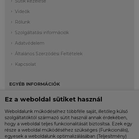
Sütik kezelése
Videók
Rólunk
Szolgáltatási információk
Adatvédelem
Általános Szerződési Feltételek
Kapcsolat
EGYÉB INFORMÁCIÓK
Ez a weboldal sütiket használ
Akciók
Weboldalunk működéséhez többféle saját, illetőleg külső
Fiók
szolgáltatóktól származó sütit használ annak érdekében,
hogy a weboldal teljes funkcionalitását biztosítsa. Ezek egy
Rendelési előzmények
része a weboldal működéséhez szükséges (Funkcionális),
Kívánságlista
egyesek a weboldalunk optimalizálásában (Teljesítmény)