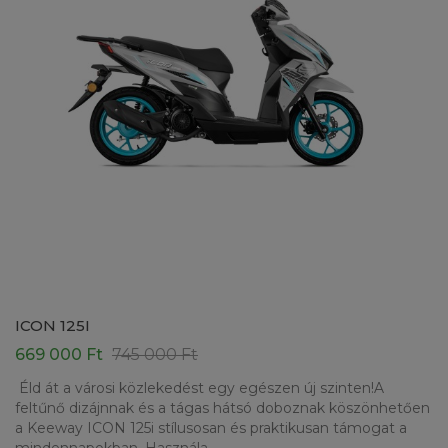
ICON 125I
669 000 Ft
745 000 Ft
Éld át a városi közlekedést egy egészen új szinten!A
feltűnő dizájnnak és a tágas hátsó doboznak köszönhetően
a Keeway ICON 125i stílusosan és praktikusan támogat a