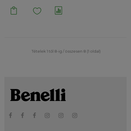
Tételek 1 től 8-ig / összesen 8 (1 oldal)