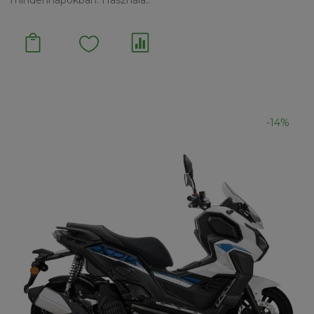
mindennapokban. Használa..
-14%