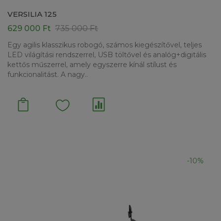
VERSILIA 125
629 000 Ft
735 000 Ft
Egy agilis klasszikus robogó, számos kiegészítővel, teljes
LED világítási rendszerrel, USB töltővel és analóg+digitális
kettős műszerrel, amely egyszerre kínál stílust és
funkcionalitást. A nagy..
-10%