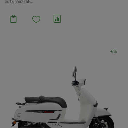
tartalmazzák...
-6%