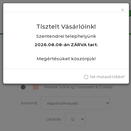
×
0
Tisztelt Vásárlóink!
Szentendrei telephelyünk
2026.08.08-án ZÁRVA tart.
Keeway Robogó
Megértésüket köszönjük!
Összehasonlítás
Ne mutasd többé!
Tételek 1 től 8-ig / összesen 8 (1 oldal)
Sorrend:
Listázás: