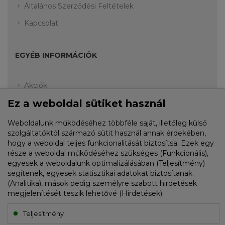
Általános Szerződési Feltételek
Kapcsolat
EGYÉB INFORMÁCIÓK
Akciók
Ez a weboldal sütiket használ
Fiók
Rendelési előzmények
Weboldalunk működéséhez többféle saját, illetőleg külső
szolgáltatóktól származó sütit használ annak érdekében,
Kívánságlista
hogy a weboldal teljes funkcionalitását biztosítsa. Ezek egy
része a weboldal működéséhez szükséges (Funkcionális),
egyesek a weboldalunk optimalizálásában (Teljesítmény)
HÍRLEVÉL FELIRATKOZÁS
segítenek, egyesek statisztikai adatokat biztosítanak
(Analitika), mások pedig személyre szabott hirdetések
megjelenítését teszik lehetővé (Hirdetések).
E-mail cím:
Teljesítmény