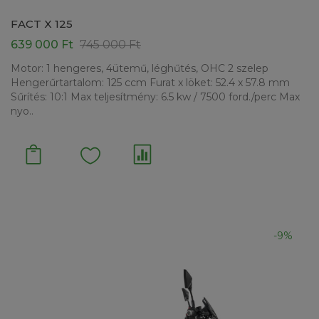
FACT X 125
639 000 Ft
745 000 Ft
Motor: 1 hengeres, 4ütemű, léghűtés, OHC 2 szelep
Hengerűrtartalom: 125 ccm Furat x löket: 52.4 x 57.8 mm
Sűrítés: 10:1 Max teljesítmény: 6.5 kw / 7500 ford./perc Max
nyo..
-9%