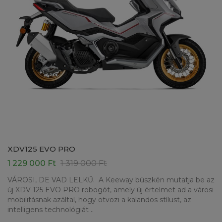
XDV125 EVO PRO
1 229 000 Ft
1 319 000 Ft
VÁROSI, DE VAD LELKŰ. A Keeway büszkén mutatja be az
új XDV 125 EVO PRO robogót, amely új értelmet ad a városi
mobilitásnak azáltal, hogy ötvözi a kalandos stílust, az
intelligens technológiát ..