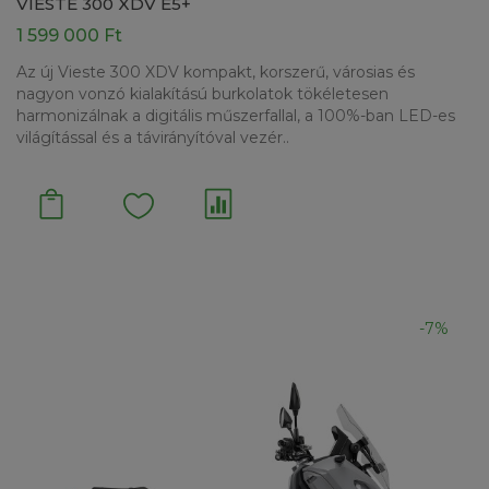
VIESTE 300 XDV E5+
1 599 000 Ft
Az új Vieste 300 XDV kompakt, korszerű, városias és
nagyon vonzó kialakítású burkolatok tökéletesen
harmonizálnak a digitális műszerfallal, a 100%-ban LED-es
világítással és a távirányítóval vezér..
-7%