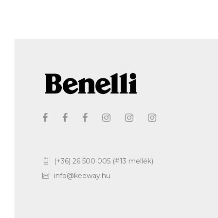
(+36) 26 500 005 (#13 mellék)
info@keeway.hu