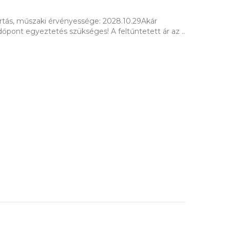
ártás, műszaki érvényessége: 2028.10.29Akár
őpont egyeztetés szükséges! A feltűntetett ár az ..