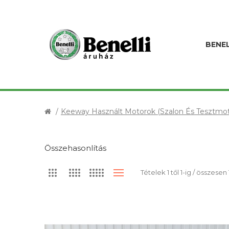
BENEL
Keeway Használt Motorok (szalon És Tesztmot
Összehasonlítás
Tételek 1 től 1-ig / összesen 1