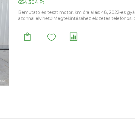
654 304 Ft
Bemutató és teszt motor, km óra állás: 48, 2022-es gy
azonnal elvihető!Megtekintéséhez előzetes telefonos id