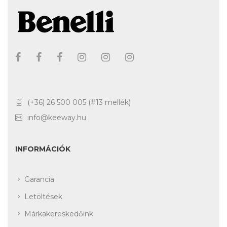
(+36) 26 500 005 (#13 mellék)
info@keeway.hu
INFORMÁCIÓK
Garancia
Letöltések
Márkakereskedőink