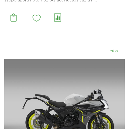
szupersportmotorhoz. Az acél rácsos váz a m..
-8%