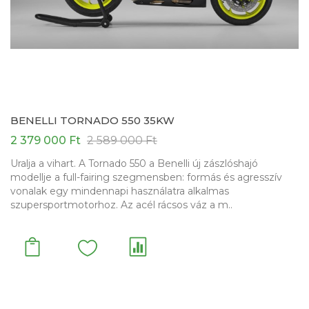
BENELLI TORNADO 550 35KW
2 379 000 Ft
2 589 000 Ft
Uralja a vihart. A Tornado 550 a Benelli új zászlóshajó
modellje a full-fairing szegmensben: formás és agresszív
vonalak egy mindennapi használatra alkalmas
szupersportmotorhoz. Az acél rácsos váz a m..