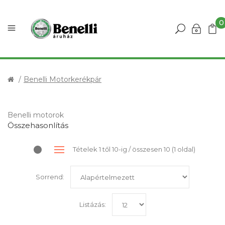
0
Benelli Motorkerékpár
Benelli motorok
Összehasonlítás
Tételek 1 től 10-ig / összesen 10 (1 oldal)
Sorrend:
Listázás: