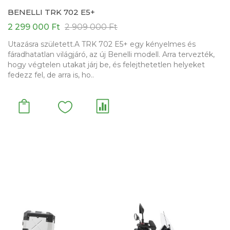
BENELLI TRK 702 E5+
2 299 000 Ft
2 909 000 Ft
Utazásra született.A TRK 702 E5+ egy kényelmes és
fáradhatatlan világjáró, az új Benelli modell. Arra tervezték,
hogy végtelen utakat járj be, és felejthetetlen helyeket
fedezz fel, de arra is, ho..