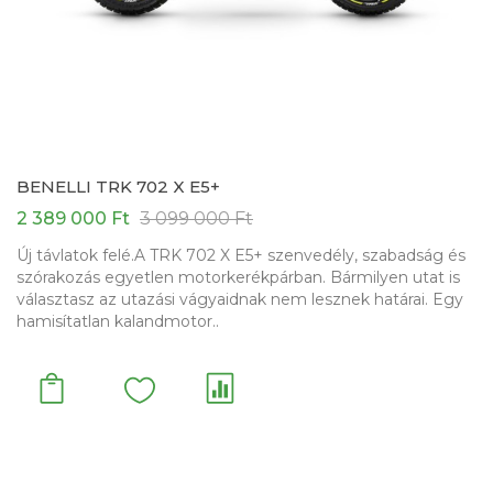
BENELLI TRK 702 X E5+
2 389 000 Ft
3 099 000 Ft
Új távlatok felé.A TRK 702 X E5+ szenvedély, szabadság és
szórakozás egyetlen motorkerékpárban. Bármilyen utat is
választasz az utazási vágyaidnak nem lesznek határai. Egy
hamisítatlan kalandmotor..