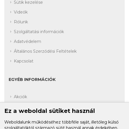
Sütik kezelése
Videók
Rólunk
Szolgáltatási információk
Adatvédelem
Általános Szerződési Feltételek
Kapcsolat
EGYÉB INFORMÁCIÓK
Akciók
Fiók
Ez a weboldal sütiket használ
Rendelési előzmények
Weboldalunk működéséhez többféle saját, illetőleg külső
Kívánságlista
szolgáltatóktól származó sütit használ annak érdekében,