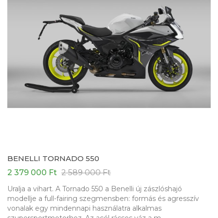
BENELLI TORNADO 550
2 379 000 Ft
2 589 000 Ft
Uralja a vihart. A Tornado 550 a Benelli új zászlóshajó
modellje a full-fairing szegmensben: formás és agresszív
vonalak egy mindennapi használatra alkalmas