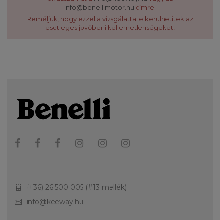
info@benellimotor.hu
címre.
Reméljük, hogy ezzel a vizsgálattal elkerülhetitek az
esetleges jövőbeni kellemetlenségeket!
(+36) 26 500 005 (#13 mellék)
info@keeway.hu