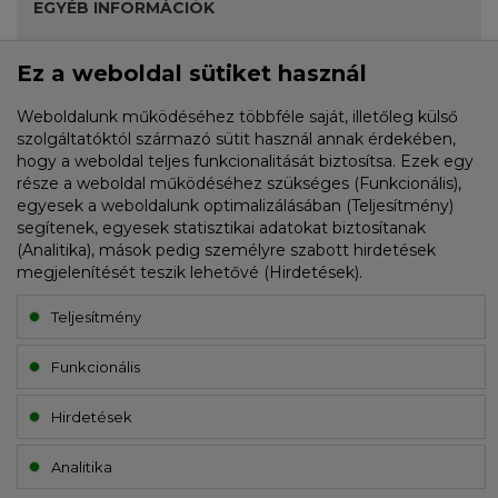
EGYÉB INFORMÁCIÓK
Ez a weboldal sütiket használ
Akciók
Fiók
Weboldalunk működéséhez többféle saját, illetőleg külső
szolgáltatóktól származó sütit használ annak érdekében,
Rendelési előzmények
hogy a weboldal teljes funkcionalitását biztosítsa. Ezek egy
része a weboldal működéséhez szükséges (Funkcionális),
Kívánságlista
egyesek a weboldalunk optimalizálásában (Teljesítmény)
segítenek, egyesek statisztikai adatokat biztosítanak
(Analitika), mások pedig személyre szabott hirdetések
HÍRLEVÉL FELIRATKOZÁS
megjelenítését teszik lehetővé (Hirdetések).
Teljesítmény
E-mail cím:
Funkcionális
Hirdetések
Analitika