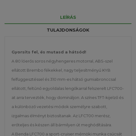
LEÍRÁS
TULAJDONSÁGOK
Gyorsíts fel, és mutasd a hátsód!
A 80 lóerős soros négyhengeres motorral, ABS-szel
ellátott Brembo fékekkel, nagy teljesítményű KYB
felfüggesztéssel és 310 mm-es hátsó gumiabronccsal
ellátott, feltűnő egyoldalas lengőkarral felszerelt LFC700-
at arra tervezték, hogy domináljon. A színes TFT-kijelző és
a különböző vezetési módok személyre szabott,
izgalmas élményt biztosítanak. Az LFC700 merész,
erőteljes és készen áll bármilyen út meghódítására.
A Benda LFC700 a sport-cruiser mérnöki munka csúcsát