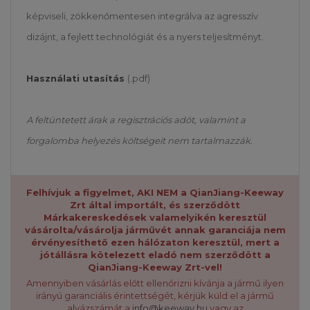
képviseli, zökkenőmentesen integrálva az agresszív
dizájnt, a fejlett technológiát és a nyers teljesítményt.
Használati utasítás
(.pdf)
A feltüntetett árak a regisztrációs adót, valamint a
forgalomba helyezés költségeit nem tartalmazzák.
Felhívjuk a figyelmet, AKI NEM a QianJiang-Keeway
Zrt által importált, és szerződött
Márkakereskedések valamelyikén keresztül
vásárolta/vásárolja járművét annak garanciája nem
érvényesíthető ezen hálózaton keresztül, mert a
jótállásra kötelezett eladó nem szerződött a
QianJiang-Keeway Zrt-vel!
Amennyiben vásárlás előtt ellenőrizni kívánja a jármű ilyen
irányú garanciális érintettségét, kérjük küld el a jármű
alvázszámát a
info@keeway.hu
vagy az