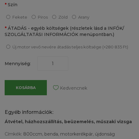
Szín
Fekete
Piros
Zöld
Arany
ÁTADÁS - egyéb költségek (részletek lásd a INFÓK/
SZOLGÁLTATÁSI INFORMÁCIÓK menüpontban.)
Új motor vevő nevére átadás teljes költsége (+280 835 Ft)
Mennyiség:
KOSÁRBA
Kedvencnek
Egyéb információk:
Átvétel, házhozszállítás, beüzemelés, műszaki vizsga
Címkék:
800ccm
,
benda
,
motorkerékpár
,
újdonság