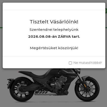
×
0
Tisztelt Vásárlóink!
Szentendrei telephelyünk
2026.08.08-án ZÁRVA tart.
Benda LFC700 PRO
Megértésüket köszönjük!
Ne mutasd többé!