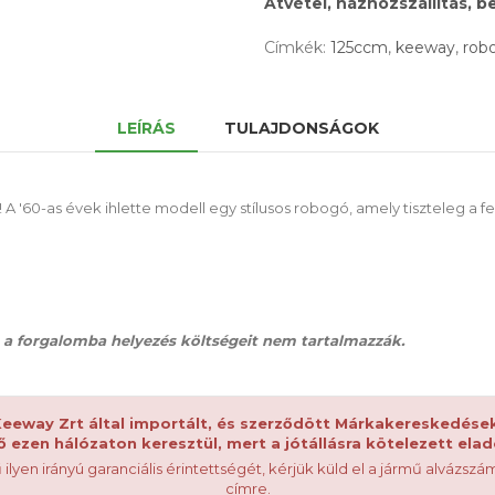
Átvétel, házhozszállítás, 
Címkék:
125ccm
,
keeway
,
rob
LEÍRÁS
TULAJDONSÁGOK
! A '60-as évek ihlette modell egy stílusos robogó, amely tiszteleg a f
nt a forgalomba helyezés költségeit nem tartalmazzák.
-Keeway Zrt által importált, és szerződött Márkakereskedések
 ezen hálózaton keresztül, mert a jótállásra kötelezett ela
 ilyen irányú garanciális érintettségét, kérjük küld el a jármű alvázszá
címre.