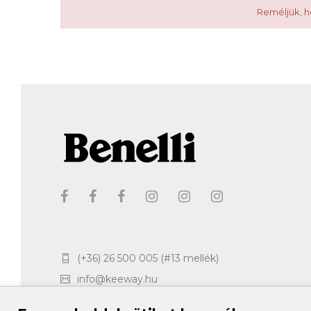
Reméljük, h
(+36) 26 500 005 (#13 mellék)
info@keeway.hu