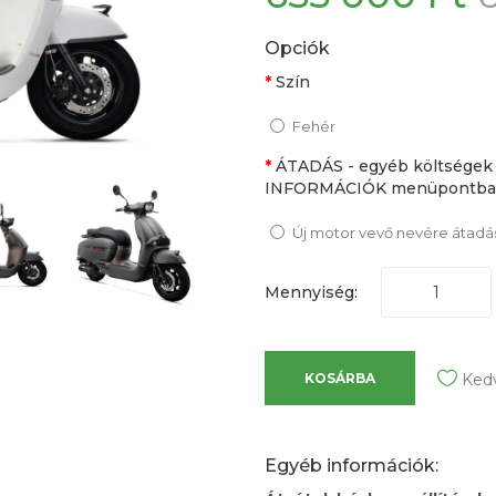
Opciók
Szín
Fehér
ÁTADÁS - egyéb költségek
INFORMÁCIÓK menüpontban
Új motor vevő nevére átadás 
Mennyiség:
KOSÁRBA
Ked
Egyéb információk: