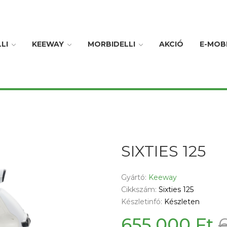
LI
KEEWAY
MORBIDELLI
AKCIÓ
E-MOBI
SIXTIES 125
Gyártó:
Keeway
Cikkszám:
Sixties 125
Készletinfó:
Készleten
655 000 Ft