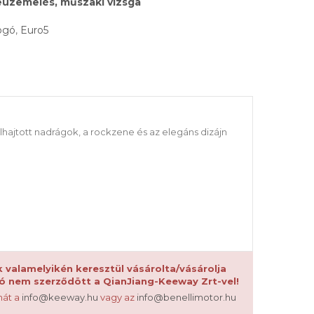
beüzemelés, műszaki vizsga
ogó
,
Euro5
elhajtott nadrágok, a rockzene és az elegáns dizájn
 valamelyikén keresztül vásárolta/vásárolja
dó nem szerződött a QianJiang-Keeway Zrt-vel!
mát a
info@keeway.hu
vagy az
info@benellimotor.hu