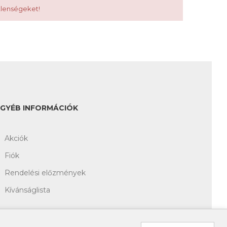
tlenségeket!
EGYÉB INFORMÁCIÓK
Akciók
Fiók
Rendelési előzmények
Kívánságlista
HÍRLEVÉL FELIRATKOZÁS