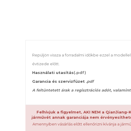
Repüljön vissza a forradalmi időkbe ezzel a modellel
évtizede előtt.
Használati utasítás
(.pdf)
Garancia és szervizfüzet
.pdf
A feltüntetett árak a regisztrációs adót, valami
Felhívjuk a figyelmet, AKI NEM a QianJiang
járművét annak garanciája nem érvényesíthető
Amennyiben vásárlás előtt ellenőrizni kívánja a jármű