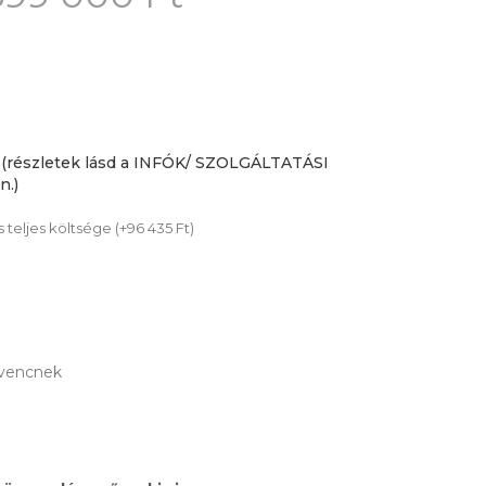
 (részletek lásd a INFÓK/ SZOLGÁLTATÁSI
.)
teljes költsége (+96 435 Ft)
vencnek