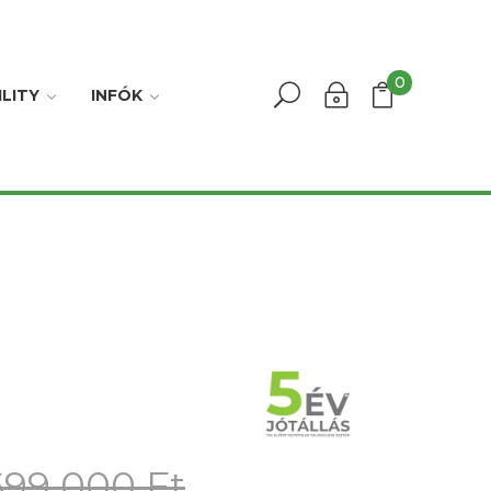
0
LITY
INFÓK
699 000 Ft