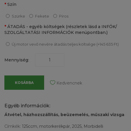
Szín
Szürke
Fekete
Piros
ÁTADÁS - egyéb költségek (részletek lásd a INFÓK/
SZOLGÁLTATÁSI INFORMÁCIÓK menüpontban.)
Új motor vevő nevére átadás teljes költsége (+145 635 Ft)
Mennyiség:
KOSÁRBA
Kedvencnek
Egyéb információk:
Átvétel, házhozszállítás, beüzemelés, műszaki vizsga
Címkék:
125ccm
,
motorkerékpár
,
2025
,
Morbidelli