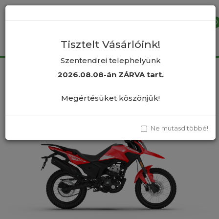
×
0
Tisztelt Vásárlóink!
Szentendrei telephelyünk
2026.08.08-án ZÁRVA tart.
Márka
Morbidelli
Morbidelli T125
Megértésüket köszönjük!
Ne mutasd többé!