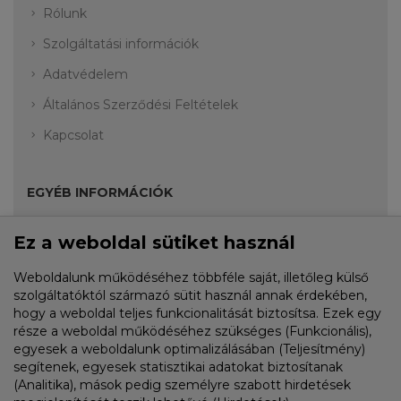
Rólunk
Szolgáltatási információk
Adatvédelem
Általános Szerződési Feltételek
Kapcsolat
EGYÉB INFORMÁCIÓK
Ez a weboldal sütiket használ
Akciók
Fiók
Weboldalunk működéséhez többféle saját, illetőleg külső
szolgáltatóktól származó sütit használ annak érdekében,
Rendelési előzmények
hogy a weboldal teljes funkcionalitását biztosítsa. Ezek egy
része a weboldal működéséhez szükséges (Funkcionális),
Kívánságlista
egyesek a weboldalunk optimalizálásában (Teljesítmény)
segítenek, egyesek statisztikai adatokat biztosítanak
(Analitika), mások pedig személyre szabott hirdetések
HÍRLEVÉL FELIRATKOZÁS