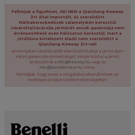
Felhívjuk a figyelmet, AKI NEM a QianJiang-Keeway
Zrt által importált, és szerződött
Márkakereskedések valamelyikén keresztül
vásárolta/vásárolja járművét annak garanciája nem
érvényesíthető ezen hálózaton keresztül, mert a
jótállásra kötelezett eladó nem szerződött a
QianJiang-Keeway Zrt-vel!
Amennyiben vásárlás előtt ellenőrizni kívánja a jármű ilyen
irányú garanciális érintettségét, kérjük küld el a jármű
alvázszámát a
info@keeway.hu
vagy az
info@benellimotor.hu
címre.
Reméljük, hogy ezzel a vizsgálattal elkerülhetitek az
esetleges jövőbeni kellemetlenségeket!