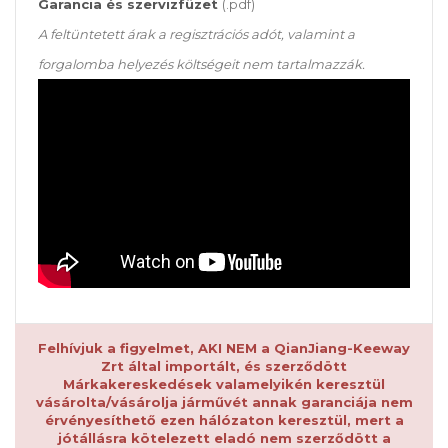
Garancia és szervizfüzet
(.pdf)
A feltüntetett árak a regisztrációs adót, valamint a
forgalomba helyezés költségeit nem tartalmazzák.
Felhívjuk a figyelmet, AKI NEM a QianJiang-Keeway
Zrt által importált, és szerződött
Márkakereskedések valamelyikén keresztül
vásárolta/vásárolja járművét annak garanciája nem
érvényesíthető ezen hálózaton keresztül, mert a
jótállásra kötelezett eladó nem szerződött a