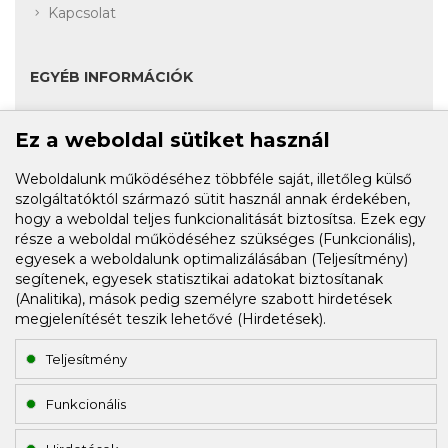
Kapcsolat
EGYÉB INFORMÁCIÓK
Ez a weboldal sütiket használ
Akciók
Fiók
Weboldalunk működéséhez többféle saját, illetőleg külső
szolgáltatóktól származó sütit használ annak érdekében,
Rendelési előzmények
hogy a weboldal teljes funkcionalitását biztosítsa. Ezek egy
része a weboldal működéséhez szükséges (Funkcionális),
Kívánságlista
egyesek a weboldalunk optimalizálásában (Teljesítmény)
segítenek, egyesek statisztikai adatokat biztosítanak
(Analitika), mások pedig személyre szabott hirdetések
HÍRLEVÉL FELIRATKOZÁS
megjelenítését teszik lehetővé (Hirdetések).
E-mail cím:
Teljesítmény
Funkcionális