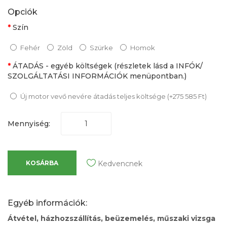
Opciók
Szín
Fehér
Zöld
Szürke
Homok
ÁTADÁS - egyéb költségek (részletek lásd a INFÓK/
SZOLGÁLTATÁSI INFORMÁCIÓK menüpontban.)
Új motor vevő nevére átadás teljes költsége (+275 585 Ft)
Mennyiség:
KOSÁRBA
Kedvencnek
Egyéb információk:
Átvétel, házhozszállítás, beüzemelés, műszaki vizsga