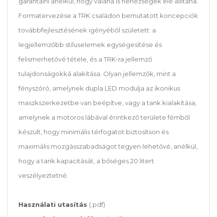
garantálni anélkül, hogy valaha is nehézségek elé állítana.
Formatervezése a TRK családon bemutatott koncepciók
továbbfejlesztésének igényéből született: a
legjellemzőbb stíluselemek egységesítése és
felismerhetővé tétele, és a TRK-ra jellemző
tulajdonságokká alakítása. Olyan jellemzők, mint a
fényszóró, amelynek dupla LED modulja az ikonikus
maszkszerkezetbe van beépítve, vagy a tank kialakítása,
amelynek a motoros lábával érintkező területe fémből
készült, hogy minimális térfogatot biztosítson és
maximális mozgásszabadságot tegyen lehetővé, anélkül,
hogy a tank kapacitását, a bőséges 20 litert
veszélyeztetné.
Használati utasítás
(.pdf)