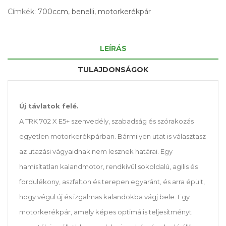
Címkék:
700ccm
,
benelli
,
motorkerékpár
LEÍRÁS
TULAJDONSÁGOK
Új távlatok felé.
A TRK 702 X E5+ szenvedély, szabadság és szórakozás
egyetlen motorkerékpárban. Bármilyen utat is választasz
az utazási vágyaidnak nem lesznek határai. Egy
hamisítatlan kalandmotor, rendkívül sokoldalú, agilis és
fordulékony, aszfalton és terepen egyaránt, és arra épült,
hogy végül új és izgalmas kalandokba vágj bele. Egy
motorkerékpár, amely képes optimális teljesítményt