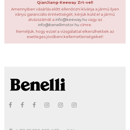
QianJiang-Keeway Zrt-vel!
Amennyiben vásárlás előtt ellenőrizni kívánja a jármű ilyen
irányú garanciális érintettségét, kérjük küld el a jármű
alvázszámát a
info@keeway.hu
vagy az
info@benellimotor.hu
címre.
Reméljük, hogy ezzel a vizsgálattal elkerülhetitek az
esetleges jövőbeni kellemetlenségeket!