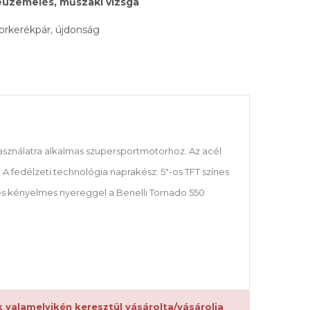
beüzemelés, műszaki vizsga
orkerékpár
,
újdonság
használatra alkalmas szupersportmotorhoz. Az acél
A fedélzeti technológia naprakész: 5"-os TFT színes
 és kényelmes nyereggel a Benelli Tornado 550
 valamelyikén keresztül vásárolta/vásárolja