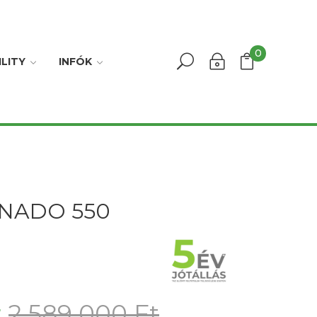
0
LITY
INFÓK
RNADO 550
t
2 589 000 Ft