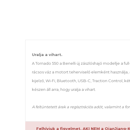
Uralja a vihart.
A Tornado 550 a Benelli új zászlóshajó modellje a f
rácsos váz a motort teherviselő elemként használja,
kijelző, Wi-Fi, Bluetooth, USB-C, Traction Control
készen áll arra, hogy uralja a vihart.
A feltüntetett árak a regisztrációs adót, valamint a
Felhívjuk a figyelmet, AKI NEM a QianJiang