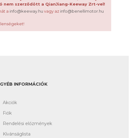
dó nem szerződött a QianJiang-Keeway Zrt-vel!
mát a
info@keeway.hu
vagy az
info@benellimotor.hu
tlenségeket!
EGYÉB INFORMÁCIÓK
Akciók
Fiók
Rendelési előzmények
Kívánságlista