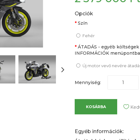
Opciók
Szín
Fehér
ÁTADÁS - egyéb költségek
INFORMÁCIÓK menüpontban
Új motor vevő nevére átadás 
Mennyiség:
KOSÁRBA
Ked
Egyéb információk: