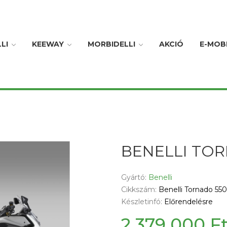
LI
KEEWAY
MORBIDELLI
AKCIÓ
E-MOBI
BENELLI TO
Gyártó:
Benelli
Cikkszám:
Benelli Tornado 550
Készletinfó:
Előrendelésre
2 379 000 F