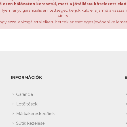
 ezen hálózaton keresztül, mert a jótállásra kötelezett ela
 ilyen irányú garanciális érintettségét, kérjük küld el a jármű alvázszá
címre.
ogy ezzel a vizsgálattal elkerülhetitek az esetleges jövőbeni kelleme
INFORMÁCIÓK
Garancia
Letöltések
Márkakereskedőink
Sütik kezelése