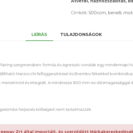
Átvétel, házhozszállítás, 
Címkék:
500ccm
,
benelli
,
mot
LEÍRÁS
TULAJDONSÁGOK
ull-fairing szegmensben: formás és agresszív vonalak egy mindennapi 
 állítható Marzocchi felfüggesztéssel és Brembo fékekkel kombinálva. 
, két menetmód és integrált. A mindössze 800 mm-es ülésmagassággal
 forgalomba helyezés költségeit nem tartalmazzák.
-Keeway Zrt által importált, és szerződött Márkakereskedések