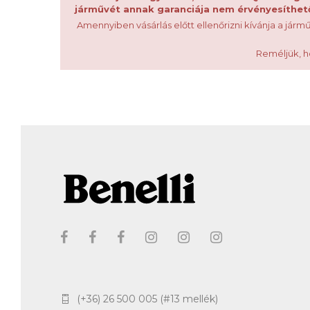
járművét annak garanciája nem érvényesíthető
Amennyiben vásárlás előtt ellenőrizni kívánja a jármű
Reméljük, h
(+36) 26 500 005 (#13 mellék)